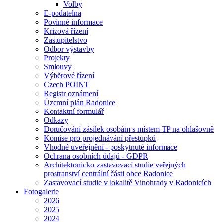
Volby
E-podatelna
Povinné informace
Krizová řízení
Zastupitelstvo
Odbor výstavby
Projekty
Smlouvy
Výběrové řízení
Czech POINT
Registr oznámení
Územní plán Radonice
Kontaktní formulář
Odkazy
Doručování zásilek osobám s místem TP na ohlašovně
Komise pro projednávání přestupků
Vhodné uveřejnění - poskytnuté informace
Ochrana osobních údajů - GDPR
Architektonicko-zastavovací studie veřejných
prostranství centrální části obce Radonice
Zastavovací studie v lokalitě Vinohrady v Radonicích
Fotogalerie
2026
2025
2024