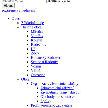
Hledaný výraz
Hledat
rozšířené vyhledávání
Obec
Základní údaje
Historie obce
Miřetice
Vintířov
Kojetín
Radechov
Háj
Ždov
Kadaňský Rohozec
Sedlec u Radonic
Vojnín
Vlkaň
Obrovice
Občan
Organizace, živnostníci, služby
Zdravotnická zařízení
Živnostníci, firmy, služby
Obchody a restaurace
Spolky
Profil veřejného zadavatele