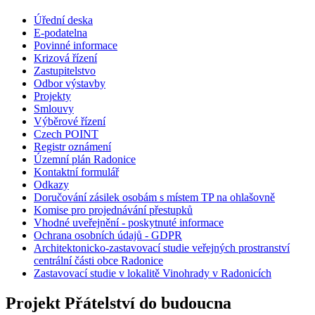
Úřední deska
E-podatelna
Povinné informace
Krizová řízení
Zastupitelstvo
Odbor výstavby
Projekty
Smlouvy
Výběrové řízení
Czech POINT
Registr oznámení
Územní plán Radonice
Kontaktní formulář
Odkazy
Doručování zásilek osobám s místem TP na ohlašovně
Komise pro projednávání přestupků
Vhodné uveřejnění - poskytnuté informace
Ochrana osobních údajů - GDPR
Architektonicko-zastavovací studie veřejných prostranství
centrální části obce Radonice
Zastavovací studie v lokalitě Vinohrady v Radonicích
Projekt Přátelství do budoucna