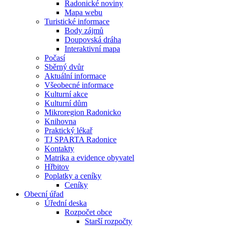
Radonické noviny
Mapa webu
Turistické informace
Body zájmů
Doupovská dráha
Interaktivní mapa
Počasí
Sběrný dvůr
Aktuální informace
Všeobecné informace
Kulturní akce
Kulturní dům
Mikroregion Radonicko
Knihovna
Praktický lékař
TJ SPARTA Radonice
Kontakty
Matrika a evidence obyvatel
Hřbitov
Poplatky a ceníky
Ceníky
Obecní úřad
Úřední deska
Rozpočet obce
Starší rozpočty