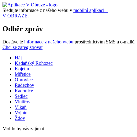
Sledujte informace z našeho webu v
mobilní aplikaci –
V OBRAZE.
Odběr zpráv
Dostávejte
informace z našeho webu
prostřednictvím SMS a e-mailů
Chci se zaregistrovat
Háj
Kadaňský Rohozec
Kojetín
Miřetice
Obrovice
Radechov
Radonice
Sedlec
Vintířov
Vlkaň
Vojnín
Ždov
Mohlo by vás zajímat