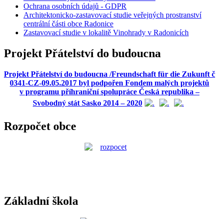
Ochrana osobních údajů - GDPR
Architektonicko-zastavovací studie veřejných prostranství
centrální části obce Radonice
Zastavovací studie v lokalitě Vinohrady v Radonicích
Projekt Přátelství do budoucna
Projekt Přátelství do budoucna /Freundschaft für die Zukunft č
0341-CZ-09.05.2017 byl podpořen Fondem malých projektů
v programu příhraniční spolupráce Česká republika –
Svobodný stát Sasko 2014 – 2020
Rozpočet obce
Základní škola