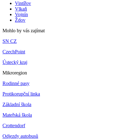
Vintířov
Vlkaň
Vojnín
Ždov
Mohlo by vás zajímat
SN CZ
CzechPoint
Ústecký kraj
Mikroregion
Rodinné pasy
Protikorupční linka
Základní škola
Mateřská škola
Crottendorf
Odjezdy autobusů