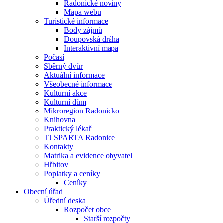
Radonické noviny
Mapa webu
Turistické informace
Body zájmů
Doupovská dráha
Interaktivní mapa
Počasí
Sběrný dvůr
Aktuální informace
Všeobecné informace
Kulturní akce
Kulturní dům
Mikroregion Radonicko
Knihovna
Praktický lékař
TJ SPARTA Radonice
Kontakty
Matrika a evidence obyvatel
Hřbitov
Poplatky a ceníky
Ceníky
Obecní úřad
Úřední deska
Rozpočet obce
Starší rozpočty