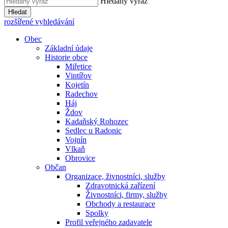
Hledaný výraz
Hledat
rozšířené vyhledávání
Obec
Základní údaje
Historie obce
Miřetice
Vintířov
Kojetín
Radechov
Háj
Ždov
Kadaňský Rohozec
Sedlec u Radonic
Vojnín
Vlkaň
Obrovice
Občan
Organizace, živnostníci, služby
Zdravotnická zařízení
Živnostníci, firmy, služby
Obchody a restaurace
Spolky
Profil veřejného zadavatele