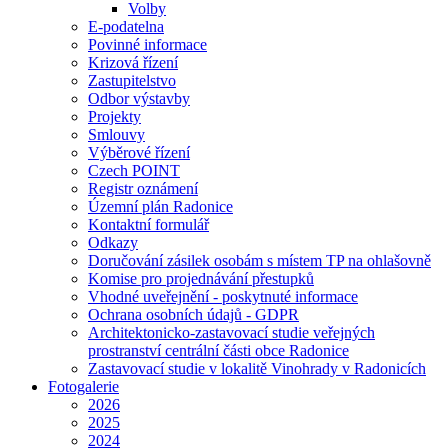
Volby
E-podatelna
Povinné informace
Krizová řízení
Zastupitelstvo
Odbor výstavby
Projekty
Smlouvy
Výběrové řízení
Czech POINT
Registr oznámení
Územní plán Radonice
Kontaktní formulář
Odkazy
Doručování zásilek osobám s místem TP na ohlašovně
Komise pro projednávání přestupků
Vhodné uveřejnění - poskytnuté informace
Ochrana osobních údajů - GDPR
Architektonicko-zastavovací studie veřejných
prostranství centrální části obce Radonice
Zastavovací studie v lokalitě Vinohrady v Radonicích
Fotogalerie
2026
2025
2024