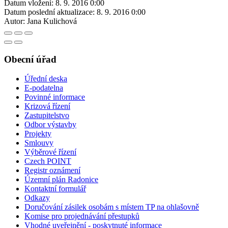
Datum vložení:
8. 9. 2016 0:00
Datum poslední aktualizace:
8. 9. 2016 0:00
Autor:
Jana Kulichová
Obecní úřad
Úřední deska
E-podatelna
Povinné informace
Krizová řízení
Zastupitelstvo
Odbor výstavby
Projekty
Smlouvy
Výběrové řízení
Czech POINT
Registr oznámení
Územní plán Radonice
Kontaktní formulář
Odkazy
Doručování zásilek osobám s místem TP na ohlašovně
Komise pro projednávání přestupků
Vhodné uveřejnění - poskytnuté informace