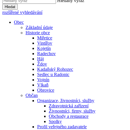
Hledaný výraz
Hledat
rozšířené vyhledávání
Obec
Základní údaje
Historie obce
Miřetice
Vintířov
Kojetín
Radechov
Háj
Ždov
Kadaňský Rohozec
Sedlec u Radonic
Vojnín
Vlkaň
Obrovice
Občan
Organizace, živnostníci, služby
Zdravotnická zařízení
Živnostníci, firmy, služby
Obchody a restaurace
Spolky
Profil veřejného zadavatele