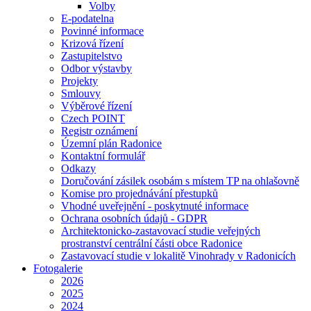
Volby
E-podatelna
Povinné informace
Krizová řízení
Zastupitelstvo
Odbor výstavby
Projekty
Smlouvy
Výběrové řízení
Czech POINT
Registr oznámení
Územní plán Radonice
Kontaktní formulář
Odkazy
Doručování zásilek osobám s místem TP na ohlašovně
Komise pro projednávání přestupků
Vhodné uveřejnění - poskytnuté informace
Ochrana osobních údajů - GDPR
Architektonicko-zastavovací studie veřejných
prostranství centrální části obce Radonice
Zastavovací studie v lokalitě Vinohrady v Radonicích
Fotogalerie
2026
2025
2024