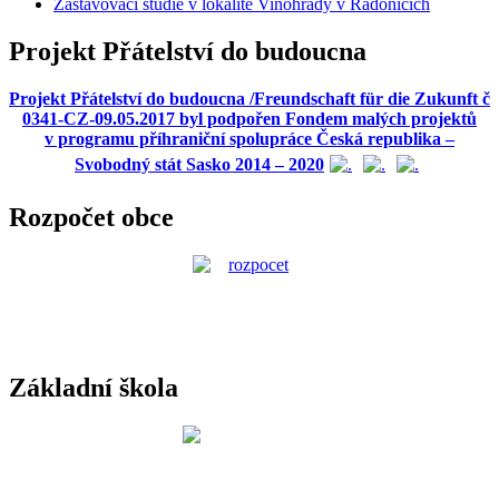
Zastavovací studie v lokalitě Vinohrady v Radonicích
Projekt Přátelství do budoucna
Projekt Přátelství do budoucna /Freundschaft für die Zukunft č
0341-CZ-09.05.2017 byl podpořen Fondem malých projektů
v programu příhraniční spolupráce Česká republika –
Svobodný stát Sasko 2014 – 2020
Rozpočet obce
Základní škola