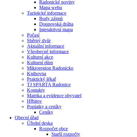
Radonické noviny
Mapa webu
Turistické informace
Body zájmů
Doupovská dráha
Interaktivní mapa
Počasí
Sběrný dvůr
Aktuální informace
Všeobecné informace
Kulturní akce
Kulturní dům
Mikroregion Radonicko
Knihovna
Praktický lékař
TJ SPARTA Radonice
Kontakty
Matrika a evidence obyvatel
Hřbitov
Poplatky a ceníky
Ceníky
Obecní úřad
Úřední deska
Rozpočet obce
Starší rozpočty