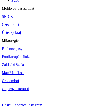
Ždov
Mohlo by vás zajímat
SN CZ
CzechPoint
Ústecký kraj
Mikroregion
Rodinné pasy
Protikorupční linka
Základní škola
Mateřská škola
Crottendorf
Odjezdy autobusů
Hasiči Radonice Instagram