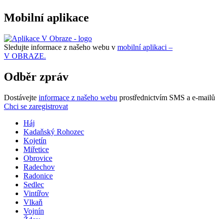
Mobilní aplikace
Sledujte informace z našeho webu v
mobilní aplikaci –
V OBRAZE.
Odběr zpráv
Dostávejte
informace z našeho webu
prostřednictvím SMS a e-mailů
Chci se zaregistrovat
Háj
Kadaňský Rohozec
Kojetín
Miřetice
Obrovice
Radechov
Radonice
Sedlec
Vintířov
Vlkaň
Vojnín