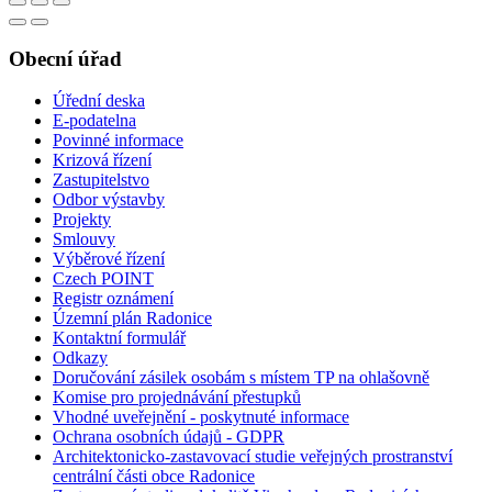
Obecní úřad
Úřední deska
E-podatelna
Povinné informace
Krizová řízení
Zastupitelstvo
Odbor výstavby
Projekty
Smlouvy
Výběrové řízení
Czech POINT
Registr oznámení
Územní plán Radonice
Kontaktní formulář
Odkazy
Doručování zásilek osobám s místem TP na ohlašovně
Komise pro projednávání přestupků
Vhodné uveřejnění - poskytnuté informace
Ochrana osobních údajů - GDPR
Architektonicko-zastavovací studie veřejných prostranství
centrální části obce Radonice