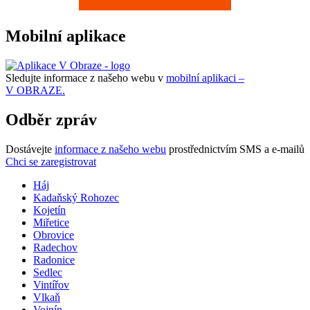
Mobilní aplikace
Sledujte informace z našeho webu v
mobilní aplikaci –
V OBRAZE.
Odběr zpráv
Dostávejte
informace z našeho webu
prostřednictvím SMS a e-mailů
Chci se zaregistrovat
Háj
Kadaňský Rohozec
Kojetín
Miřetice
Obrovice
Radechov
Radonice
Sedlec
Vintířov
Vlkaň
Vojnín