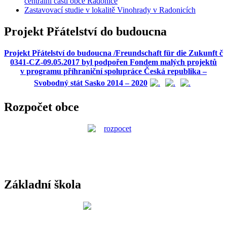
centrální části obce Radonice
Zastavovací studie v lokalitě Vinohrady v Radonicích
Projekt Přátelství do budoucna
Projekt Přátelství do budoucna /Freundschaft für die Zukunft č
0341-CZ-09.05.2017 byl podpořen Fondem malých projektů
v programu příhraniční spolupráce Česká republika –
Svobodný stát Sasko 2014 – 2020
Rozpočet obce
Základní škola