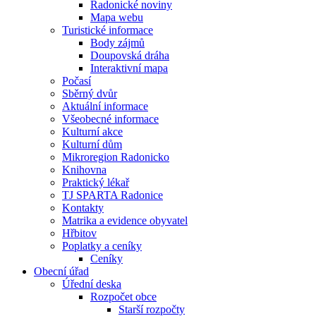
Radonické noviny
Mapa webu
Turistické informace
Body zájmů
Doupovská dráha
Interaktivní mapa
Počasí
Sběrný dvůr
Aktuální informace
Všeobecné informace
Kulturní akce
Kulturní dům
Mikroregion Radonicko
Knihovna
Praktický lékař
TJ SPARTA Radonice
Kontakty
Matrika a evidence obyvatel
Hřbitov
Poplatky a ceníky
Ceníky
Obecní úřad
Úřední deska
Rozpočet obce
Starší rozpočty