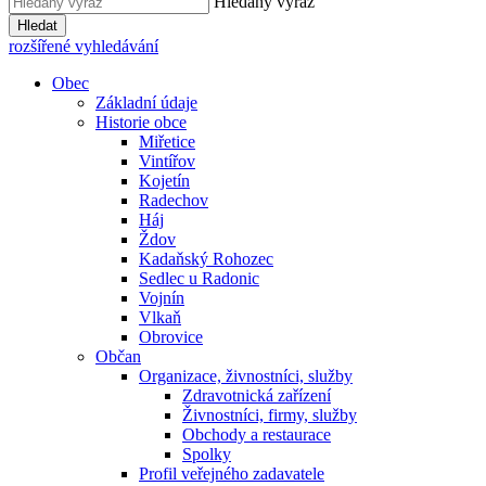
Hledaný výraz
Hledat
rozšířené vyhledávání
Obec
Základní údaje
Historie obce
Miřetice
Vintířov
Kojetín
Radechov
Háj
Ždov
Kadaňský Rohozec
Sedlec u Radonic
Vojnín
Vlkaň
Obrovice
Občan
Organizace, živnostníci, služby
Zdravotnická zařízení
Živnostníci, firmy, služby
Obchody a restaurace
Spolky
Profil veřejného zadavatele