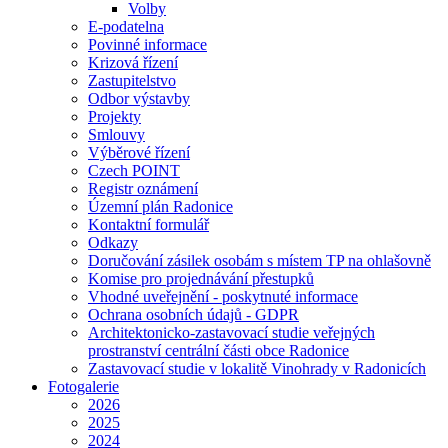
Volby
E-podatelna
Povinné informace
Krizová řízení
Zastupitelstvo
Odbor výstavby
Projekty
Smlouvy
Výběrové řízení
Czech POINT
Registr oznámení
Územní plán Radonice
Kontaktní formulář
Odkazy
Doručování zásilek osobám s místem TP na ohlašovně
Komise pro projednávání přestupků
Vhodné uveřejnění - poskytnuté informace
Ochrana osobních údajů - GDPR
Architektonicko-zastavovací studie veřejných
prostranství centrální části obce Radonice
Zastavovací studie v lokalitě Vinohrady v Radonicích
Fotogalerie
2026
2025
2024