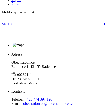
Ždov
Mohlo by vás zajímat
SN CZ
C
Adresa
Obec Radonice
Radonice 1, 431 55 Radonice
IČ: 00262111
DIČ: CZ00262111
Kód obce: 563323
Kontakty
Telefon:
+420 474 397 120
E-mail:
obec.radonice@obec-radonice.cz