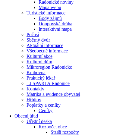
Radonické noviny
Mapa webu
Turistické informace
Body zájmů
Doupovská dráha
Interaktivní mapa
Počasí
Sběrný dvůr
Aktuální informace
Všeobecné informace
Kulturní akce
Kulturní dům
Mikroregion Radonicko
Knihovna
Praktický lékař
TJ SPARTA Radonice
Kontakty
Matrika a evidence obyvatel
Hřbitov
Poplatky a ceníky
Ceníky
Obecní úřad
Úřední deska
Rozpočet obce
Starší rozpočty