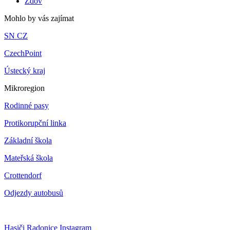
Ždov
Mohlo by vás zajímat
SN CZ
CzechPoint
Ústecký kraj
Mikroregion
Rodinné pasy
Protikorupční linka
Základní škola
Mateřská škola
Crottendorf
Odjezdy autobusů
Hasiči Radonice Instagram