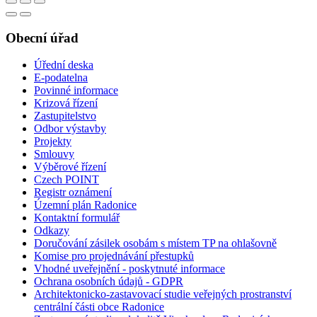
Obecní úřad
Úřední deska
E-podatelna
Povinné informace
Krizová řízení
Zastupitelstvo
Odbor výstavby
Projekty
Smlouvy
Výběrové řízení
Czech POINT
Registr oznámení
Územní plán Radonice
Kontaktní formulář
Odkazy
Doručování zásilek osobám s místem TP na ohlašovně
Komise pro projednávání přestupků
Vhodné uveřejnění - poskytnuté informace
Ochrana osobních údajů - GDPR
Architektonicko-zastavovací studie veřejných prostranství
centrální části obce Radonice