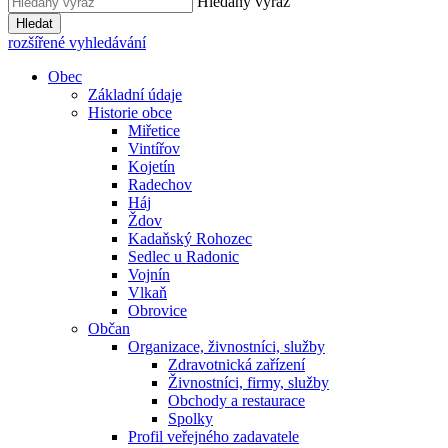
Hledaný výraz
Hledat
rozšířené vyhledávání
Obec
Základní údaje
Historie obce
Miřetice
Vintířov
Kojetín
Radechov
Háj
Ždov
Kadaňský Rohozec
Sedlec u Radonic
Vojnín
Vlkaň
Obrovice
Občan
Organizace, živnostníci, služby
Zdravotnická zařízení
Živnostníci, firmy, služby
Obchody a restaurace
Spolky
Profil veřejného zadavatele