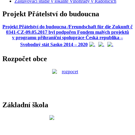
Zastavovací studie v lokalitě Vinohrady v Radonicích
Projekt Přátelství do budoucna
Projekt Přátelství do budoucna /Freundschaft für die Zukunft č
0341-CZ-09.05.2017 byl podpořen Fondem malých projektů
v programu příhraniční spolupráce Česká republika –
Svobodný stát Sasko 2014 – 2020
Rozpočet obce
Základní škola