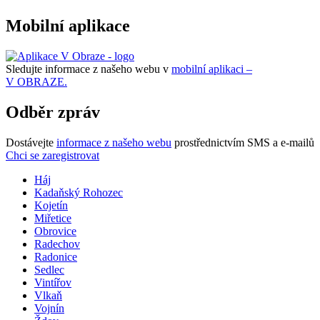
Mobilní aplikace
Sledujte informace z našeho webu v
mobilní aplikaci –
V OBRAZE.
Odběr zpráv
Dostávejte
informace z našeho webu
prostřednictvím SMS a e-mailů
Chci se zaregistrovat
Háj
Kadaňský Rohozec
Kojetín
Miřetice
Obrovice
Radechov
Radonice
Sedlec
Vintířov
Vlkaň
Vojnín