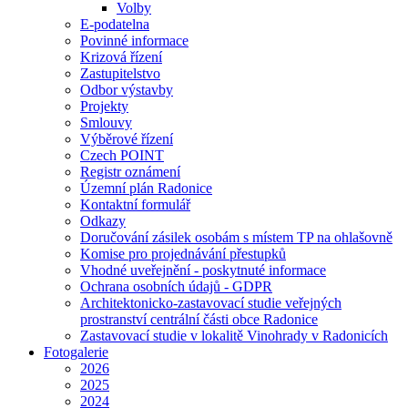
Volby
E-podatelna
Povinné informace
Krizová řízení
Zastupitelstvo
Odbor výstavby
Projekty
Smlouvy
Výběrové řízení
Czech POINT
Registr oznámení
Územní plán Radonice
Kontaktní formulář
Odkazy
Doručování zásilek osobám s místem TP na ohlašovně
Komise pro projednávání přestupků
Vhodné uveřejnění - poskytnuté informace
Ochrana osobních údajů - GDPR
Architektonicko-zastavovací studie veřejných
prostranství centrální části obce Radonice
Zastavovací studie v lokalitě Vinohrady v Radonicích
Fotogalerie
2026
2025
2024