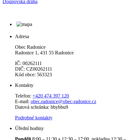
Doupovská dráha
Adresa
Obec Radonice
Radonice 1, 431 55 Radonice
IČ: 00262111
DIČ: CZ00262111
Kód obce: 563323
Kontakty
Telefon:
+420 474 397 120
E-mail:
obec.radonice@obec-radonice.cz
Datová schránka: bbybbu9
Podrobné kontakty
Úřední hodiny
Pondělí
8:00 – 11:30 a 12:30 – 17:00, pokladna 12:30 –