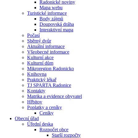
Radonické noviny
Mapa webu
Turistické informace
Body zájmů
Doupovská dráha
Interaktivní mapa
Počasí
Sběrný dvůr
Aktuální informace
Všeobecné informace
Kulturní akce
Kulturní dům
Mikroregion Radonicko
Knihovna
Praktický lékař
TJ SPARTA Radonice
Kontakty
Matrika a evidence obyvatel
Hřbitov
Poplatky a ceníky
Ceníky
Obecní úřad
Úřední deska
Rozpočet obce
Starší rozpočty