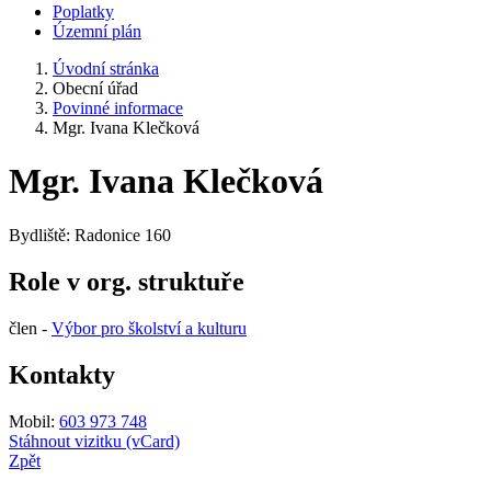
Poplatky
Územní plán
Úvodní stránka
Obecní úřad
Povinné informace
Mgr. Ivana Klečková
Mgr. Ivana Klečková
Bydliště: Radonice 160
Role v org. struktuře
člen -
Výbor pro školství a kulturu
Kontakty
Mobil:
603 973 748
Stáhnout vizitku (vCard)
Zpět