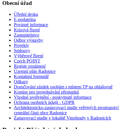
Obecní úřad
Úřední deska
E-podatelna
Povinné informace
Krizová řízení
Zastupitelstvo
Odbor výstavby
Projekty
Smlouvy
Výběrové řízení
Czech POINT
Registr oznámení
Územní plán Radonice
Kontaktní formulář
Odkazy
Doručování zásilek osobám s místem TP na ohlašovně
Komise pro projednávání přestupků
Vhodné uveřejnění - poskytnuté informace
Ochrana osobních údajů - GDPR
Architektonicko-zastavovací studie veřejných prostranství
centrální části obce Radonice
Zastavovací studie v lokalitě Vinohrady v Radonicích