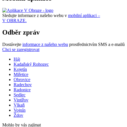
Sledujte informace z našeho webu v
mobilní aplikaci –
V OBRAZE.
Odběr zpráv
Dostávejte
informace z našeho webu
prostřednictvím SMS a e-mailů
Chci se zaregistrovat
Háj
Kadaňský Rohozec
Kojetín
Miřetice
Obrovice
Radechov
Radonice
Sedlec
Vintířov
Vlkaň
Vojnín
Ždov
Mohlo by vás zajímat