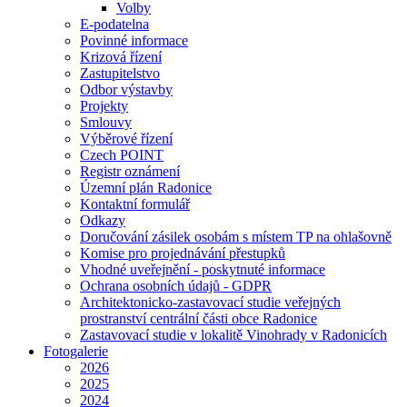
Volby
E-podatelna
Povinné informace
Krizová řízení
Zastupitelstvo
Odbor výstavby
Projekty
Smlouvy
Výběrové řízení
Czech POINT
Registr oznámení
Územní plán Radonice
Kontaktní formulář
Odkazy
Doručování zásilek osobám s místem TP na ohlašovně
Komise pro projednávání přestupků
Vhodné uveřejnění - poskytnuté informace
Ochrana osobních údajů - GDPR
Architektonicko-zastavovací studie veřejných
prostranství centrální části obce Radonice
Zastavovací studie v lokalitě Vinohrady v Radonicích
Fotogalerie
2026
2025
2024