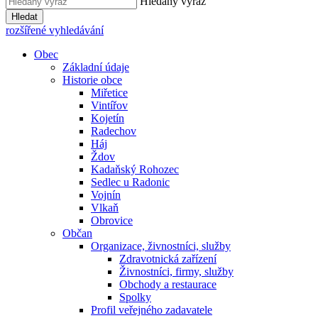
Hledaný výraz
Hledat
rozšířené vyhledávání
Obec
Základní údaje
Historie obce
Miřetice
Vintířov
Kojetín
Radechov
Háj
Ždov
Kadaňský Rohozec
Sedlec u Radonic
Vojnín
Vlkaň
Obrovice
Občan
Organizace, živnostníci, služby
Zdravotnická zařízení
Živnostníci, firmy, služby
Obchody a restaurace
Spolky
Profil veřejného zadavatele