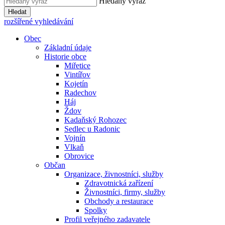
Hledaný výraz
Hledat
rozšířené vyhledávání
Obec
Základní údaje
Historie obce
Miřetice
Vintířov
Kojetín
Radechov
Háj
Ždov
Kadaňský Rohozec
Sedlec u Radonic
Vojnín
Vlkaň
Obrovice
Občan
Organizace, živnostníci, služby
Zdravotnická zařízení
Živnostníci, firmy, služby
Obchody a restaurace
Spolky
Profil veřejného zadavatele