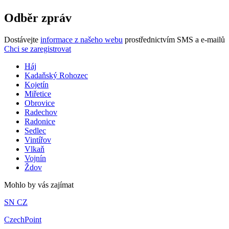
Odběr zpráv
Dostávejte
informace z našeho webu
prostřednictvím SMS a e-mailů
Chci se zaregistrovat
Háj
Kadaňský Rohozec
Kojetín
Miřetice
Obrovice
Radechov
Radonice
Sedlec
Vintířov
Vlkaň
Vojnín
Ždov
Mohlo by vás zajímat
SN CZ
CzechPoint