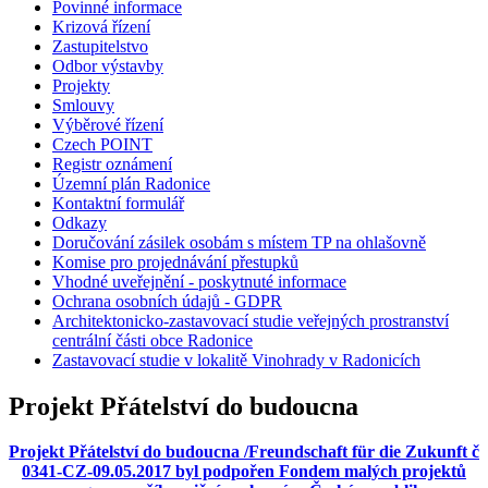
Povinné informace
Krizová řízení
Zastupitelstvo
Odbor výstavby
Projekty
Smlouvy
Výběrové řízení
Czech POINT
Registr oznámení
Územní plán Radonice
Kontaktní formulář
Odkazy
Doručování zásilek osobám s místem TP na ohlašovně
Komise pro projednávání přestupků
Vhodné uveřejnění - poskytnuté informace
Ochrana osobních údajů - GDPR
Architektonicko-zastavovací studie veřejných prostranství
centrální části obce Radonice
Zastavovací studie v lokalitě Vinohrady v Radonicích
Projekt Přátelství do budoucna
Projekt Přátelství do budoucna /Freundschaft für die Zukunft č
0341-CZ-09.05.2017 byl podpořen Fondem malých projektů