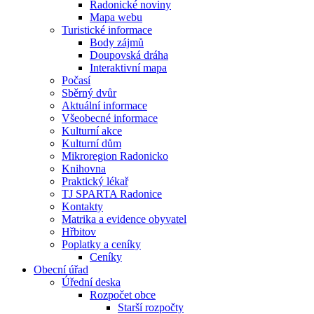
Radonické noviny
Mapa webu
Turistické informace
Body zájmů
Doupovská dráha
Interaktivní mapa
Počasí
Sběrný dvůr
Aktuální informace
Všeobecné informace
Kulturní akce
Kulturní dům
Mikroregion Radonicko
Knihovna
Praktický lékař
TJ SPARTA Radonice
Kontakty
Matrika a evidence obyvatel
Hřbitov
Poplatky a ceníky
Ceníky
Obecní úřad
Úřední deska
Rozpočet obce
Starší rozpočty