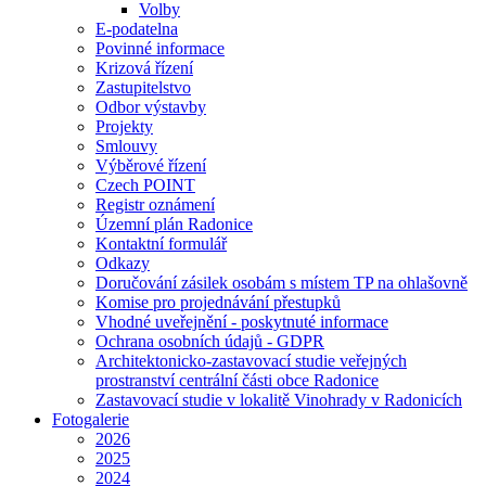
Volby
E-podatelna
Povinné informace
Krizová řízení
Zastupitelstvo
Odbor výstavby
Projekty
Smlouvy
Výběrové řízení
Czech POINT
Registr oznámení
Územní plán Radonice
Kontaktní formulář
Odkazy
Doručování zásilek osobám s místem TP na ohlašovně
Komise pro projednávání přestupků
Vhodné uveřejnění - poskytnuté informace
Ochrana osobních údajů - GDPR
Architektonicko-zastavovací studie veřejných
prostranství centrální části obce Radonice
Zastavovací studie v lokalitě Vinohrady v Radonicích
Fotogalerie
2026
2025
2024