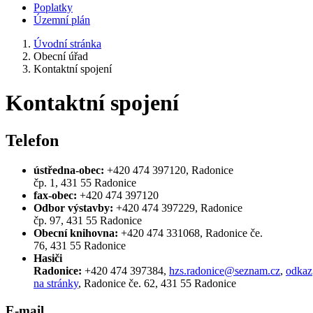
Poplatky
Územní plán
Úvodní stránka
Obecní úřad
Kontaktní spojení
Kontaktní spojení
Telefon
ústředna-obec:
+420 474 397120, Radonice
čp. 1, 431 55 Radonice
fax-obec:
+420 474 397120
Odbor výstavby:
+420 474 397229, Radonice
čp. 97, 431 55 Radonice
Obecní knihovna:
+420 474 331068, Radonice če.
76, 431 55 Radonice
Hasiči
Radonice:
+420 474 397384,
hzs.radonice@seznam.cz
,
odkaz
na stránky
, Radonice če. 62, 431 55 Radonice
E-mail