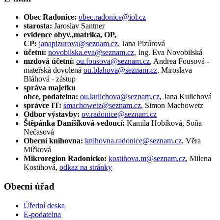
Obec Radonice:
obec.radonice@iol.cz
starosta:
Jaroslav Santner
evidence obyv.,matrika, OP,
CP:
janapizurova@seznam.cz
, Jana Pizúrová
účetní:
novobilska.eva@seznam.cz
, Ing. Eva Novobilská
mzdová účetní:
ou.fousova@seznam.cz
, Andrea Fousová -
mateřská dovolená
ou.blahova@seznam.cz
, Miroslava
Bláhová - zástup
správa majetku
obce, podatelna:
ou.kulichova@seznam.cz
, Jana Kulichová
správce IT:
smachowetz@seznam.cz
, Simon Machowetz
Odbor výstavby:
ov.radonice@seznam.cz
Štěpánka Danišíková-vedoucí:
Kamila Hobíková, Soňa
Nečasová
Obecní knihovna:
knihovna.radonice@seznam.cz
, Věra
Mičková
Mikroregion Radonicko:
kostihova.m@seznam.cz
, Milena
Kostihová,
odkaz na stránky
Obecní úřad
Úřední deska
E-podatelna