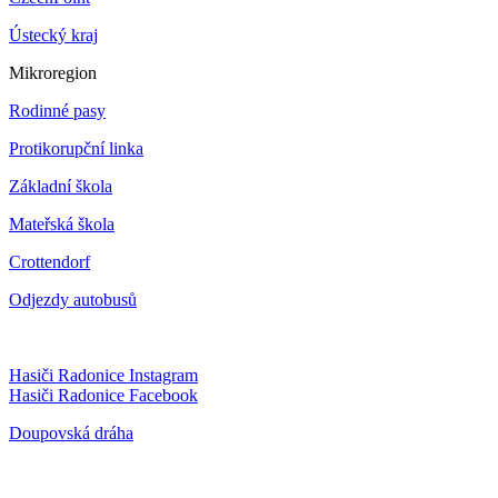
Ústecký kraj
Mikroregion
Rodinné pasy
Protikorupční linka
Základní škola
Mateřská škola
Crottendorf
Odjezdy autobusů
Hasiči Radonice Instagram
Hasiči Radonice Facebook
Doupovská dráha