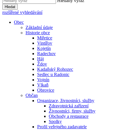
Hledaný výraz
Hledat
rozšířené vyhledávání
Obec
Základní údaje
Historie obce
Miřetice
Vintířov
Kojetín
Radechov
Háj
Ždov
Kadaňský Rohozec
Sedlec u Radonic
Vojnín
Vlkaň
Obrovice
Občan
Organizace, živnostníci, služby
Zdravotnická zařízení
Živnostníci, firmy, služby
Obchody a restaurace
Spolky
Profil veřejného zadavatele