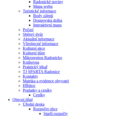
Radonické noviny
Mapa webu
Turistické informace
Body zájmů
Doupovská dráha
Interaktivní mapa
Počasí
Sběrný dvůr
Aktuální informace
Všeobecné informace
Kulturní akce
Kulturní dům
Mikroregion Radonicko
Knihovna
Praktický lékař
TJ SPARTA Radonice
Kontakty
Matrika a evidence obyvatel
Hřbitov
Poplatky a ceníky
Ceníky
Obecní úřad
Úřední deska
Rozpočet obce
Starší rozpočty