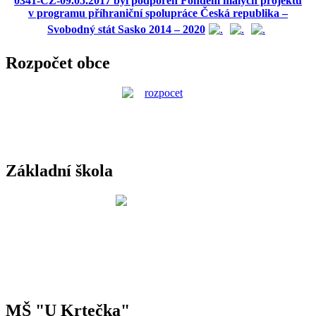
0341-CZ-09.05.2017 byl podpořen Fondem malých projektů
v programu příhraniční spolupráce Česká republika –
Svobodný stát Sasko 2014 – 2020
Rozpočet obce
Základní škola
MŠ "U Krtečka"