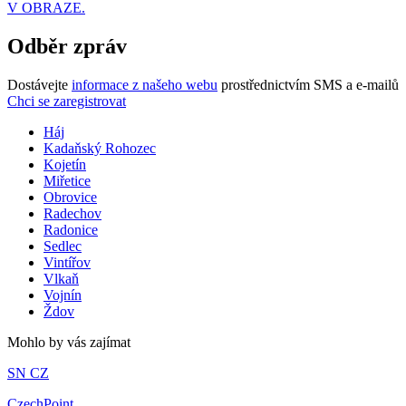
V OBRAZE.
Odběr zpráv
Dostávejte
informace z našeho webu
prostřednictvím SMS a e-mailů
Chci se zaregistrovat
Háj
Kadaňský Rohozec
Kojetín
Miřetice
Obrovice
Radechov
Radonice
Sedlec
Vintířov
Vlkaň
Vojnín
Ždov
Mohlo by vás zajímat
SN CZ
CzechPoint