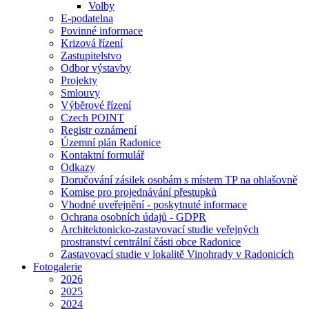
Volby
E-podatelna
Povinné informace
Krizová řízení
Zastupitelstvo
Odbor výstavby
Projekty
Smlouvy
Výběrové řízení
Czech POINT
Registr oznámení
Územní plán Radonice
Kontaktní formulář
Odkazy
Doručování zásilek osobám s místem TP na ohlašovně
Komise pro projednávání přestupků
Vhodné uveřejnění - poskytnuté informace
Ochrana osobních údajů - GDPR
Architektonicko-zastavovací studie veřejných
prostranství centrální části obce Radonice
Zastavovací studie v lokalitě Vinohrady v Radonicích
Fotogalerie
2026
2025
2024