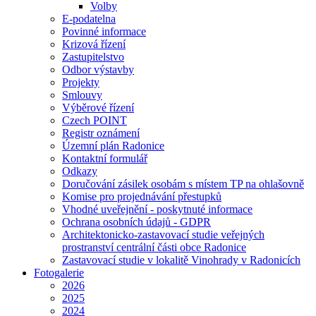
Volby
E-podatelna
Povinné informace
Krizová řízení
Zastupitelstvo
Odbor výstavby
Projekty
Smlouvy
Výběrové řízení
Czech POINT
Registr oznámení
Územní plán Radonice
Kontaktní formulář
Odkazy
Doručování zásilek osobám s místem TP na ohlašovně
Komise pro projednávání přestupků
Vhodné uveřejnění - poskytnuté informace
Ochrana osobních údajů - GDPR
Architektonicko-zastavovací studie veřejných
prostranství centrální části obce Radonice
Zastavovací studie v lokalitě Vinohrady v Radonicích
Fotogalerie
2026
2025
2024