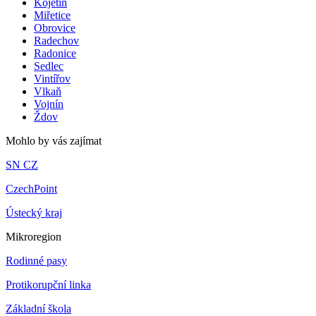
Kojetín
Miřetice
Obrovice
Radechov
Radonice
Sedlec
Vintířov
Vlkaň
Vojnín
Ždov
Mohlo by vás zajímat
SN CZ
CzechPoint
Ústecký kraj
Mikroregion
Rodinné pasy
Protikorupční linka
Základní škola