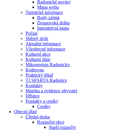
Radonické noviny
Mapa webu
Turistické informace
Body zájmů
Doupovská dráha
Interaktivní mapa
Počasí
Sběrný dvůr
Aktuální informace
Všeobecné informace
Kulturní akce
Kulturní dům
Mikroregion Radonicko
Knihovna
Praktický lékař
TJ SPARTA Radonice
Kontakty
Matrika a evidence obyvatel
Hřbitov
Poplatky a ceníky
Ceníky
Obecní úřad
Úřední deska
Rozpočet obce
Starší rozpočty