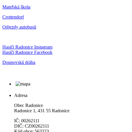
Mateřská škola
Crottendorf
Odjezdy autobusů
Hasiči Radonice Instagram
Hasiči Radonice Facebook
Doupovská dráha
Adresa
Obec Radonice
Radonice 1, 431 55 Radonice
IČ: 00262111
DIČ: CZ00262111
Kód obce: 563323