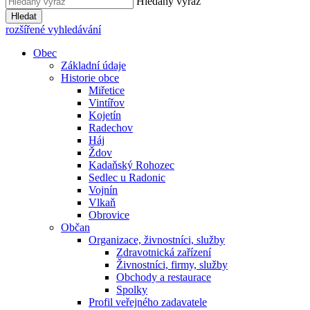
Hledaný výraz
Hledat
rozšířené vyhledávání
Obec
Základní údaje
Historie obce
Miřetice
Vintířov
Kojetín
Radechov
Háj
Ždov
Kadaňský Rohozec
Sedlec u Radonic
Vojnín
Vlkaň
Obrovice
Občan
Organizace, živnostníci, služby
Zdravotnická zařízení
Živnostníci, firmy, služby
Obchody a restaurace
Spolky
Profil veřejného zadavatele