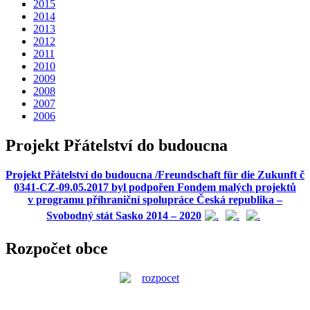
2015
2014
2013
2012
2011
2010
2009
2008
2007
2006
Projekt Přátelství do budoucna
Projekt Přátelství do budoucna /Freundschaft für die Zukunft č
0341-CZ-09.05.2017 byl podpořen Fondem malých projektů
v programu příhraniční spolupráce Česká republika –
Svobodný stát Sasko 2014 – 2020
Rozpočet obce