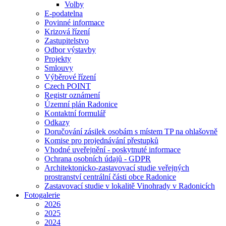
Volby
E-podatelna
Povinné informace
Krizová řízení
Zastupitelstvo
Odbor výstavby
Projekty
Smlouvy
Výběrové řízení
Czech POINT
Registr oznámení
Územní plán Radonice
Kontaktní formulář
Odkazy
Doručování zásilek osobám s místem TP na ohlašovně
Komise pro projednávání přestupků
Vhodné uveřejnění - poskytnuté informace
Ochrana osobních údajů - GDPR
Architektonicko-zastavovací studie veřejných
prostranství centrální části obce Radonice
Zastavovací studie v lokalitě Vinohrady v Radonicích
Fotogalerie
2026
2025
2024