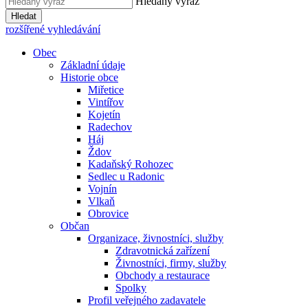
Hledaný výraz
Hledat
rozšířené vyhledávání
Obec
Základní údaje
Historie obce
Miřetice
Vintířov
Kojetín
Radechov
Háj
Ždov
Kadaňský Rohozec
Sedlec u Radonic
Vojnín
Vlkaň
Obrovice
Občan
Organizace, živnostníci, služby
Zdravotnická zařízení
Živnostníci, firmy, služby
Obchody a restaurace
Spolky
Profil veřejného zadavatele