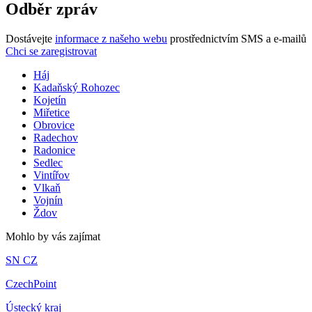
Odběr zpráv
Dostávejte
informace z našeho webu
prostřednictvím SMS a e-mailů
Chci se zaregistrovat
Háj
Kadaňský Rohozec
Kojetín
Miřetice
Obrovice
Radechov
Radonice
Sedlec
Vintířov
Vlkaň
Vojnín
Ždov
Mohlo by vás zajímat
SN CZ
CzechPoint
Ústecký kraj