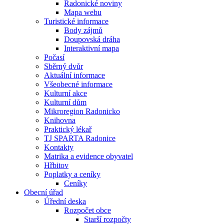
Radonické noviny
Mapa webu
Turistické informace
Body zájmů
Doupovská dráha
Interaktivní mapa
Počasí
Sběrný dvůr
Aktuální informace
Všeobecné informace
Kulturní akce
Kulturní dům
Mikroregion Radonicko
Knihovna
Praktický lékař
TJ SPARTA Radonice
Kontakty
Matrika a evidence obyvatel
Hřbitov
Poplatky a ceníky
Ceníky
Obecní úřad
Úřední deska
Rozpočet obce
Starší rozpočty