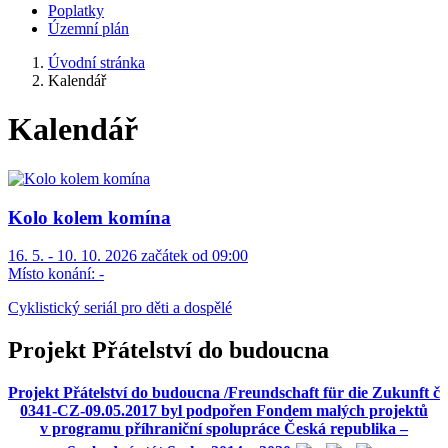
Poplatky
Územní plán
Úvodní stránka
Kalendář
Kalendář
Kolo kolem komína
16. 5. - 10. 10. 2026 začátek od 09:00
Místo konání:
-
Cyklistický seriál pro děti a dospělé
Projekt Přátelství do budoucna
Projekt Přátelství do budoucna /Freundschaft für die Zukunft č
0341-CZ-09.05.2017 byl podpořen Fondem malých projektů
v programu příhraniční spolupráce Česká republika –