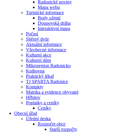
Radonické noviny
Mapa webu
Turistické informace
Body zájmů
Doupovská dráha
Interaktivní mapa
Počasí
Sběrný dvůr
Aktuální informace
Všeobecné informace
Kulturní akce
Kulturní dům
Mikroregion Radonicko
Knihovna
Praktický lékař
TJ SPARTA Radonice
Kontakty
Matrika a evidence obyvatel
Hřbitov
Poplatky a ceníky
Ceníky
Obecní úřad
Úřední deska
Rozpočet obce
Starší rozpočty