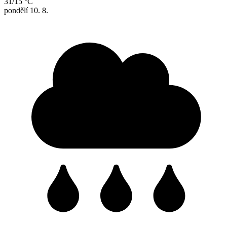
31/15 °C
pondělí
10. 8.