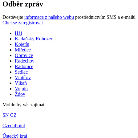
Odběr zpráv
Dostávejte
informace z našeho webu
prostřednictvím SMS a e-mailů
Chci se zaregistrovat
Háj
Kadaňský Rohozec
Kojetín
Miřetice
Obrovice
Radechov
Radonice
Sedlec
Vintířov
Vlkaň
Vojnín
Ždov
Mohlo by vás zajímat
SN CZ
CzechPoint
Ústecký kraj