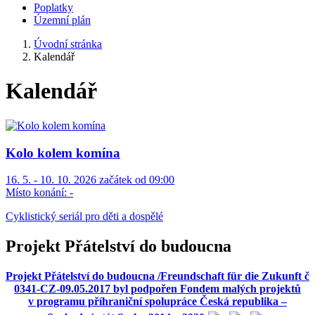
Poplatky
Územní plán
Úvodní stránka
Kalendář
Kalendář
Kolo kolem komína
16. 5. - 10. 10. 2026 začátek od 09:00
Místo konání:
-
Cyklistický seriál pro děti a dospělé
Projekt Přátelství do budoucna
Projekt Přátelství do budoucna /Freundschaft für die Zukunft č
0341-CZ-09.05.2017 byl podpořen Fondem malých projektů
v programu příhraniční spolupráce Česká republika –