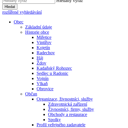
Hledaný výraz
Hledat
rozšířené vyhledávání
Obec
Základní údaje
Historie obce
Miřetice
Vintířov
Kojetín
Radechov
Háj
Ždov
Kadaňský Rohozec
Sedlec u Radonic
Vojnín
Vlkaň
Obrovice
Občan
Organizace, živnostníci, služby
Zdravotnická zařízení
Živnostníci, firmy, služby
Obchody a restaurace
Spolky
Profil veřejného zadavatele