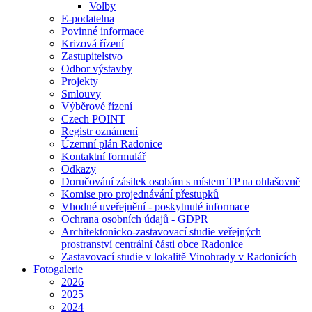
Volby
E-podatelna
Povinné informace
Krizová řízení
Zastupitelstvo
Odbor výstavby
Projekty
Smlouvy
Výběrové řízení
Czech POINT
Registr oznámení
Územní plán Radonice
Kontaktní formulář
Odkazy
Doručování zásilek osobám s místem TP na ohlašovně
Komise pro projednávání přestupků
Vhodné uveřejnění - poskytnuté informace
Ochrana osobních údajů - GDPR
Architektonicko-zastavovací studie veřejných
prostranství centrální části obce Radonice
Zastavovací studie v lokalitě Vinohrady v Radonicích
Fotogalerie
2026
2025
2024